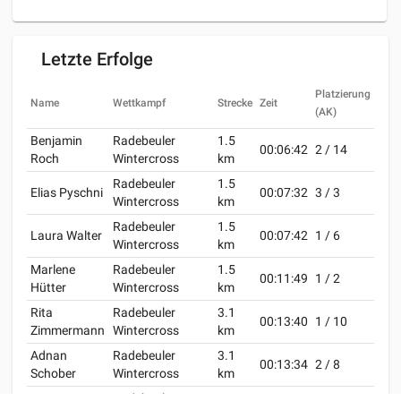
Letzte Erfolge
Platzierung
Name
Wettkampf
Strecke
Zeit
(AK)
Benjamin
Radebeuler
1.5
00:06:42
2 / 14
Roch
Wintercross
km
Radebeuler
1.5
Elias Pyschni
00:07:32
3 / 3
Wintercross
km
Radebeuler
1.5
Laura Walter
00:07:42
1 / 6
Wintercross
km
Marlene
Radebeuler
1.5
00:11:49
1 / 2
Hütter
Wintercross
km
Rita
Radebeuler
3.1
00:13:40
1 / 10
Zimmermann
Wintercross
km
Adnan
Radebeuler
3.1
00:13:34
2 / 8
Schober
Wintercross
km
Radebeuler
3.1